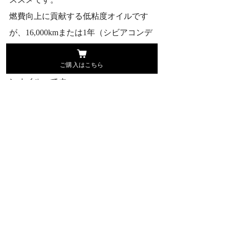
燃費向上に貢献する低粘度オイルです
が、16,000kmまたは1年（シビアコンデ
ィションの場合は10,000kmまたは1年）
ご購入はこちら
でのオイル交換でOKの「長持ちエンジ
ンオイル」です。
前回の第44回（2023‐2024）インポー
ト・カー・オブ・ザ・イヤーはBMW 
X1でした。
こちらは「日本市場にマッチするボデ
ィサイズ」「BEV／マイルドハイブリ
ッド／ガソリンという3種類のパワーユ
ニットが用意されたこと」がおもな授
賞理由だそう。