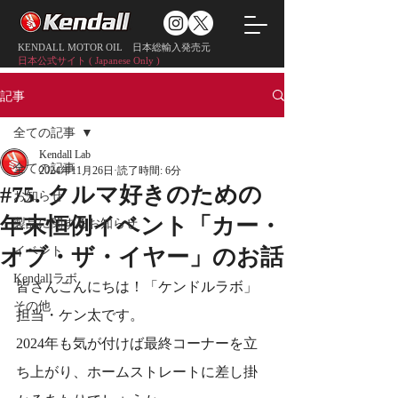
KENDALL MOTOR OIL 日本総輸入発売元
日本公式サイト ( Japanese Only )
記事
全ての記事
Kendall Lab
全ての記事
2024年11月26日
読了時間: 6分
#75. クルマ好きのための
お知らせ
年末恒例イベント「カー・
製品に関するお知らせ
イベント
オブ・ザ・イヤー」のお話
Kendallラボ
皆さんこんにちは！「ケンドルラボ」
その他
担当・ケン太です。
2024年も気が付けば最終コーナーを立
ち上がり、ホームストレートに差し掛