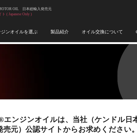
 MOTOR OIL 日本総輸入発売元
 Japanese Only )
ンジンオイルを選ぶ
製品紹介
オイル交換について
all®︎エンジンオイルは、当社（ケンドル日
発売元）公認サイトからお求めください