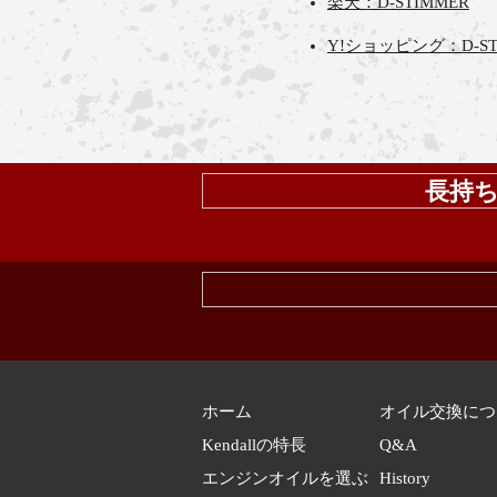
楽天：D-STIMMER
Y!ショッピング：D-ST
長持ち
ホーム
オイル交換につ
Kendallの特長
Q&A
エンジンオイルを選ぶ
History