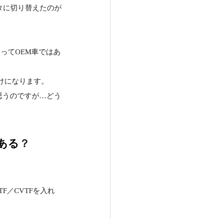
タに切り替えたのが
ってOEM車ではあ
けになります。
思うのですが…どう
ある
？
F／CVTFを入れ