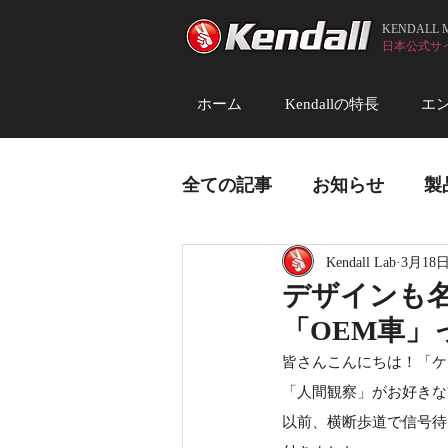
KENDALL
日本公式サイト (
ホーム
Kendallの特長
エ
全ての記事
お知らせ
製
Kendall Lab
3月18
デザインも
「OEM車」
皆さんこんにちは！「ケ
「人間観察」がお好きな
以前、横断歩道で信号待