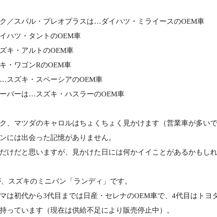
ク／スバル・プレオプラスは…ダイハツ・ミライースのOEM車
イハツ・タントのOEM車
ズキ・アルトのOEM車
キ・ワゴンRのOEM車
…スズキ・スペーシアのOEM車
ーバーは…スズキ・ハスラーのOEM車
ク、マツダのキャロルはちょくちょく見かけます（営業車が多い
ンには出会った記憶がありません。
だけだと思いますが、見かけた日には何かイイことがあるかもし
が、スズキのミニバン「ランディ」です。
マは初代から3代目までは日産・セレナのOEM車で、4代目はトヨタ
持っています（現在は供給不足により販売停止中）。