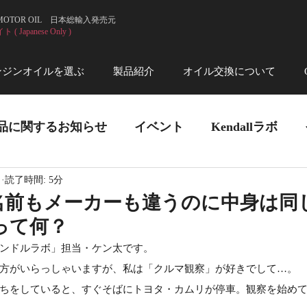
 MOTOR OIL 日本総輸入発売元
 Japanese Only )
ンジンオイルを選ぶ
製品紹介
オイル交換について
品に関するお知らせ
イベント
Kendallラボ
日
読了時間: 5分
名前もメーカーも違うのに中身は同
って何？
ンドルラボ」担当・ケン太です。
方がいらっしゃいますが、私は「クルマ観察」が好きでして…。
ちをしていると、すぐそばにトヨタ・カムリが停車。観察を始め