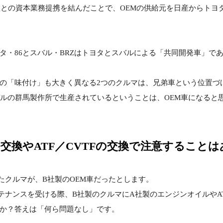
ヨタとの資本業務提携を結んだことで、OEMの供給元を日産からトヨ
タ・86とスバル・BRZはトヨタとスバルによる「共同開発車」であ
の「味付け」も大きく異なる2つのクルマは、兄弟車という位置づ
バルの群馬製作所で生産されているということは、OEM車になると
交換やATF／CVTFの交換で注意することは
たクルマが、B社製のOEM車だったとします。
テナンスを受ける際、B社製のクルマにA社製のエンジンオイルやAT
か？答えは「何ら問題なし」です。