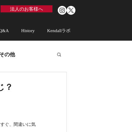
法人のお客様へ
Q&A
History
Kendallラボ
その他
じ？
てすぐ、間違いに気