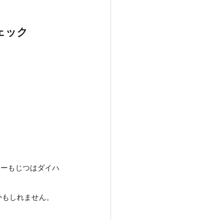
ェック
。
ミーもじつはダイハ
かもしれません。