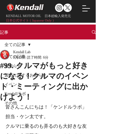
KENDALL MOTOR OIL 日本総輸入発売元
日本公式サイト ( Japanese Only )
記事
全ての記事
Kendall Lab
全ての記事
5月19日
読了時間: 6分
#99. クルマがもっと好き
お知らせ
になる！クルマのイベン
製品に関するお知らせ
イベント
ト・ミーティングに出か
Kendallラボ
けよう！
その他
皆さんこんにちは！「ケンドルラボ」
担当・ケン太です。
クルマに乗るのも弄るのも大好きな友