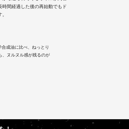
長時間経過した後の再始動でもド
す。
化学合成油に比べ、ねっとり
も、ヌルヌル感が残るのが
lを！