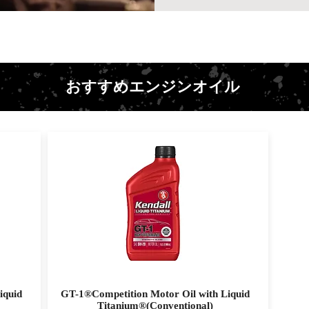
おすすめエンジンオイル
iquid
GT-1®Competition Motor Oil with Liquid
Titanium®(Conventional)