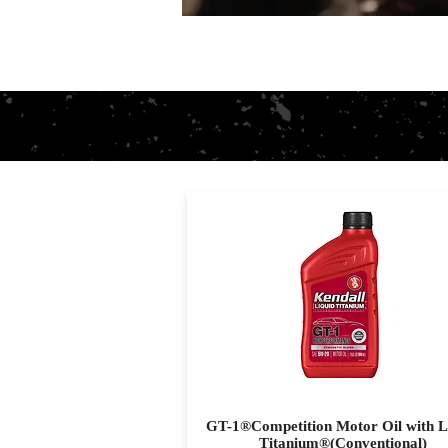
GT-1®Competition Motor Oil with L
Titanium®(Conventional)