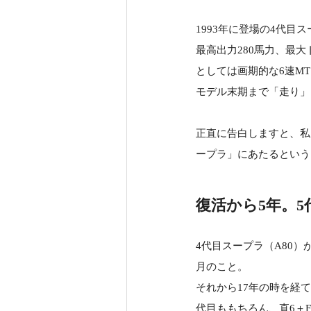
1993年に登場の4代
最高出力280馬力、最大
としては画期的な6速M
モデル末期まで「走り」
正直に告白しますと、私
ープラ」にあたるという
復活から5年。
4代目スープラ（A80）
月のこと。
それから17年の時を経て
代目ももちろん、直6＋