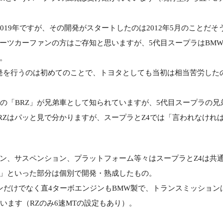
019年ですが、その開発がスタートしたのは2012年5月のことだそ
ーツカーファンの方はご存知と思いますが、5代目スープラはBM
。
発を行うのは初めてのことで、トヨタとしても当初は相当苦労した
ルの「BRZ」が兄弟車として知られていますが、5代目スープラの兄
BRZはパッと見で分かりますが、スープラとZ4では「言われなけれ
ン、サスペンション、プラットフォーム等々はスープラとZ4は共
」といった部分は個別で開発・熟成したもの。
ンだけでなく直4ターボエンジンもBMW製で、トランスミッションは
しています（RZのみ6速MTの設定もあり）。