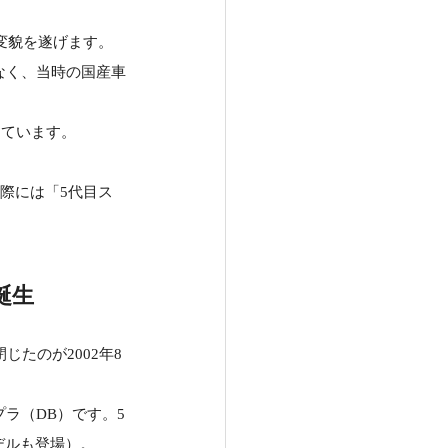
く変貌を遂げます。
でなく、当時の国産車
しています。
際には「5代目ス
誕生
たのが2002年8
プラ（DB）です。5
デルも登場）。