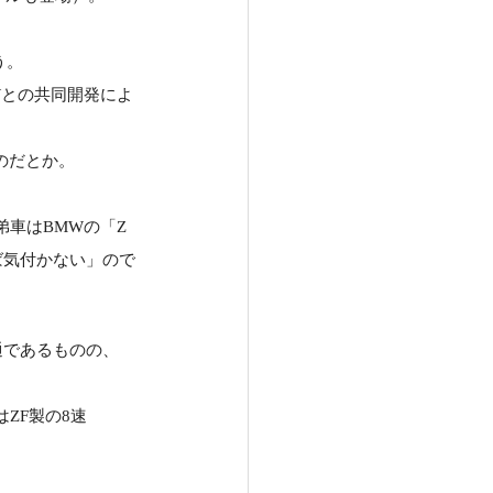
う。
Wとの共同開発によ
のだとか。
弟車はBMWの「Z
ば気付かない」ので
通であるものの、
ZF製の8速