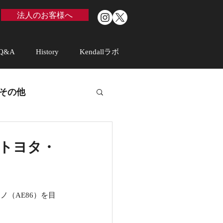
法人のお客様へ
Q&A
History
Kendallラボ
その他
「トヨタ・
（AE86）を目