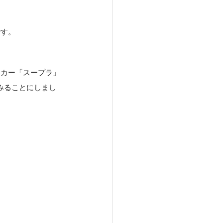
です。
ツカー「スープラ」
みることにしまし