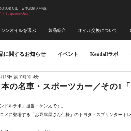
 MOTOR OIL 日本総輸入発売元
 Japanese Only )
ンジンオイルを選ぶ
製品紹介
オイル交換について
品に関するお知らせ
イベント
Kendallラボ
3月18日
読了時間: 4分
日本の名車・スポーツカー／その1
ンドルラボ」担当・ケン太です。
ニメに登場する「お豆腐屋さん仕様」のトヨタ・スプリンタートレノ