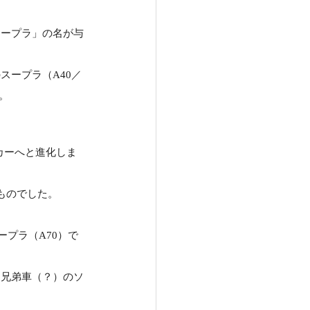
スープラ」の名が与
スープラ（A40／
。
カーへと進化しま
ものでした。
ープラ（A70）で
…兄弟車（？）のソ
。