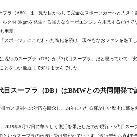
目スープラ（A80）は、見た目からして完全なスポーツカーへと大き
トルク44.0kgmを発生する強力なターボエンジンを用意するだけ
Tも用意。
「スポーツ」にこだわった進化を続け、現在もなおファンを魅了
は現行のスープラ（DB）が「3代目スープラ」だと思っていて、実
ことをつい最近まで知りませんでした。
5代目スープラ（DB）はBMWとの共同開発で
が排ガス規制への対応を断念し、24年にわたる輝かしい歴史に幕を閉じ
、2019年5月17日に華々しく復活を果たしたのが現行・5代目スー
FRというスープラの伝統は受け継がれています（現行型から直4モ