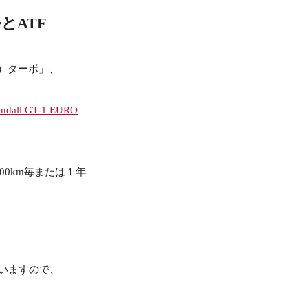
とATF
L）ターボ」、
ndall GT-1 EURO
0km毎または１年
されていますので、