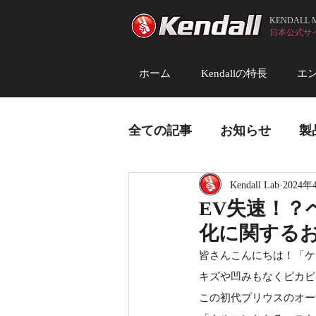
KENDALL
日本公式サイト (
ホーム
Kendallの特長
エ
全ての記事
お知らせ
製
Kendall Lab
2024年
EV失速！
化に関する
皆さんこんにちは！「ケ
キズや凹みもなくピカピ
この初代プリウスのオー