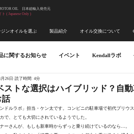
 MOTOR OIL 日本総輸入発売元
 Japanese Only )
ンジンオイルを選ぶ
製品紹介
オイル交換について
品に関するお知らせ
イベント
Kendallラボ
4月26日
読了時間: 4分
？ベストな選択はハイブリッド？自動
お話
ンドルラボ」担当・ケン太です。コンビニの駐車場で初代プリウ
カで、とても大切にされているようでした。
ナーさんが、もしも新車時からずっと乗り続けているのなら…。