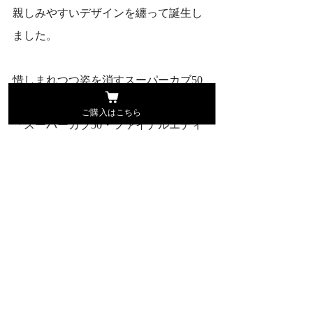
親しみやすいデザインを纏って誕生し
ました。
惜しまれつつ姿を消すスーパーカブ50
の最後を飾るのが、冒頭でお話しした
ご購入はこちら
「スーパーカブ50・ファイナルエディ
ション」です。
カラーリングや装備により、原点のス
ーパーカブC50が持つ雰囲気を忠実に再
現しており、まさしく「復刻版」とい
える仕上がりに。
このファイナルエディションは、2024
年11月8日～11月24日までの予約販売だ
ったのですが、なんと1万台を超える受