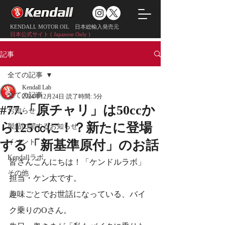
KENDALL MOTOR OIL 日本総輸入発売元
日本公式サイト ( Japanese Only )
記事
全ての記事
Kendall Lab
全ての記事
2024年12月24日
読了時間: 5分
#77.「原チャリ」は50ccか
お知らせ
ら125㏄に！？新たに登場
製品に関するお知らせ
イベント
する「新基準原付」のお話
Kendallラボ
皆さんこんにちは！「ケンドルラボ」
その他
担当・ケン太です。
趣味ごとでお世話になっている、バイ
ク乗りのOさん。