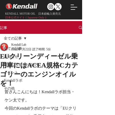
KENDALL MOTOR OIL 日本総輸入発売元
日本公式サイト ( Japanese Only )
記事
全ての記事
Kendall Lab
全ての記事
2022年7月22日
読了時間: 5分
EUクリーンディーゼル乗
お知らせ
用車にはACEA規格Cカテ
製品に関するお知らせ
イベント
ゴリーのエンジンオイル
Kendallラボ
を！
その他
皆さんこんにちは！Kendallラボ担当・
ケン太です。
今回のKendallラボのテーマは「EUクリ