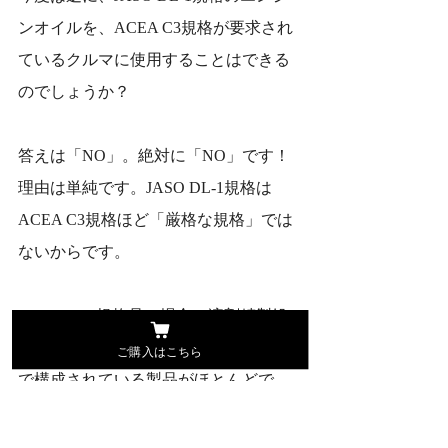
ンオイルを、ACEA C3規格が要求され
ているクルマに使用することはできる
のでしょうか？
答えは「NO」。絶対に「NO」です！
理由は単純です。JASO DL-1規格は
ACEA C3規格ほど「厳格な規格」では
ないからです。
JASO DL-1規格品の場合、溶剤精製処
理された昔ながらの鉱物油（Group-I）
ご購入はこちら
で構成されている製品がほとんどで
す。
このGroup-IベースオイルのJASO DL-1