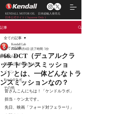
KENDALL MOTOR OIL 日本総輸入発売元
日本公式サイト ( Japanese Only )
記事
全ての記事
Kendall Lab
全ての記事
2024年6月4日
読了時間: 5分
#66. DCT（デュアルクラ
お知らせ
ッチトランスミッショ
製品に関するお知らせ
イベント
ン）とは、一体どんなトラ
Kendallラボ
ンスミッションなの？
その他
皆さんこんにちは！「ケンドルラボ」
担当・ケン太です。
先日、映画「フォード対フェラーリ」