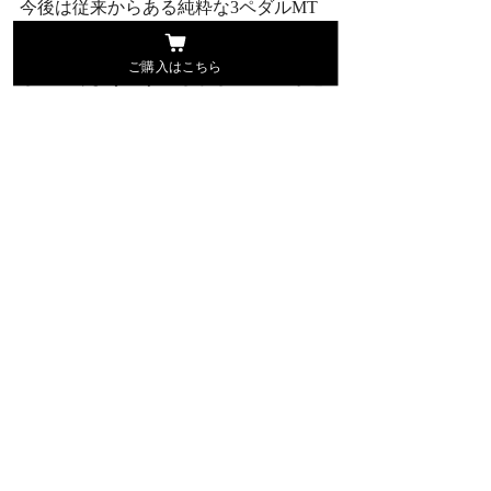
今後は従来からある純粋な3ペダルMT
車とトルコン式AT車に絞って車を生産
ご購入はこちら
していくようです。しかし、BMWが思
い切ってDCTを廃止する理由として
は、それ以上にトルコン式ATの多段化
技術（8速や9速）の進歩が大きかった
からという声もあるようです。
DCT（デュアルクラッチトランスミッ
ション）は近い将来、BMWに続いて他
の欧州自動車メーカーでも廃止される
可能性が高くなっています。
しかし、市場にはまだまだ数多くの
DCT搭載車が走っていますので、私た