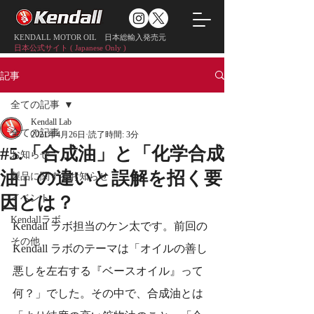
KENDALL MOTOR OIL 日本総輸入発売元
日本公式サイト ( Japanese Only )
記事
全ての記事
Kendall Lab
全ての記事
2021年4月26日
読了時間: 3分
#5.「合成油」と「化学合成
お知らせ
油」の違いと誤解を招く要
製品に関するお知らせ
イベント
因とは？
Kendallラボ
Kendall ラボ担当のケン太です。前回の 
その他
Kendall ラボのテーマは「オイルの善し
悪しを左右する『ベースオイル』って
何？」でした。その中で、合成油とは