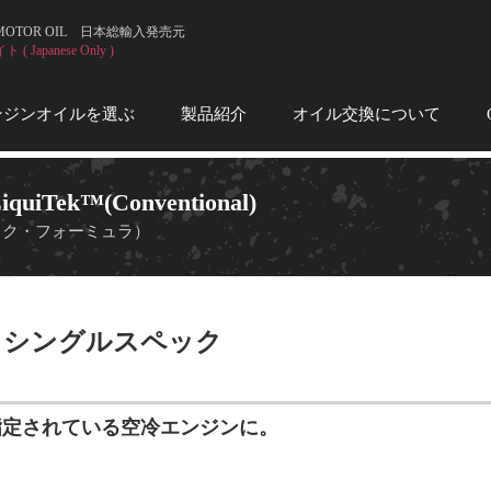
 MOTOR OIL 日本総輸入発売元
 Japanese Only )
ンジンオイルを選ぶ
製品紹介
オイル交換について
iquiTek™️(Conventional)
テック・フォーミュラ）
ー・シングルスペック
が指定されている空冷エンジンに。