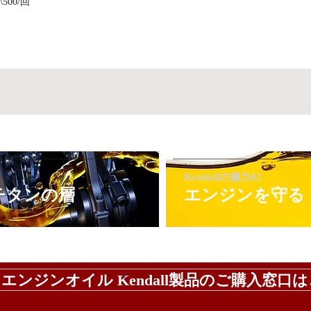
00/回
Kendallの魅力02
チタンの層
エンジンを守る
エンジンオイル Kendall製品の​ご購入​窓口