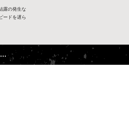
結露の発生な
ピードを遅ら
…