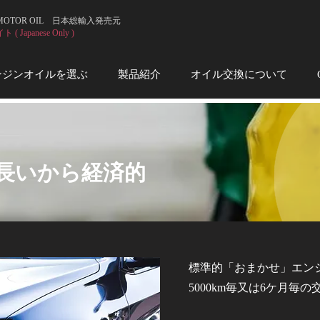
 MOTOR OIL 日本総輸入発売元
 Japanese Only )
ンジンオイルを選ぶ
製品紹介
オイル交換について
長いから経済的
標準的「おまかせ」エンジ
5000km毎又は6ケ月毎