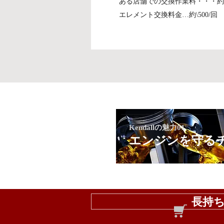
ある店舗での交換作業料・・・約\5
エレメント交換料金…約\500/回
Kendallの魅力01
​エンジンを守る
長持ち