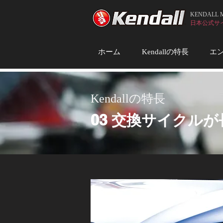
KENDALL
日本公式サイト (
ホーム
Kendallの特長
エ
Kendallの特長
03
交換サイクルが