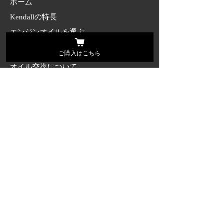
ホーム
Kendallの特長
エンジンオイルを選ぶ
製品紹介
ご購入はこちら
オイル交換について
Q&A
History
ご購入窓口
​​法人のお客様
会社概要
Kendallラボ
お問い合わせ
プライバシーポリシー
推奨ブラウザ
​サイトマップ