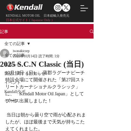
KENDALL MOTOR OIL 日本総輸入発売元
日本公式サイト ( Japanese Only )
記事
全ての記事
iwasakicorp
全ての記事
2025年10月14日
読了時間: 1分
2025 S.C.N Classic (当日)
お知らせ
10月12日（日）、蒲郡ラグーナビーチ
製品に関するお知らせ
特設会場にて開催された「第27回スト
イベント
リートカーナショナルクラシック」
Kendallラボ
に、「Kendall Motor Oil Japan」として
ブース出展しました！
その他
 当日は朝から曇り空で雨が心配されま
したが、ほぼ最後まで天気が持ちこた
えてくれました。