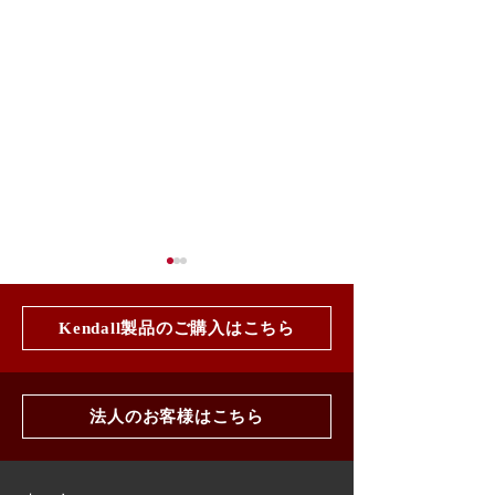
Kendall製品のご購入はこちら
法人のお客様はこちら
アフターマーケットフェ
アフターマーケ
ア 2026 in 高松（当日）
ア 2026 in 高松