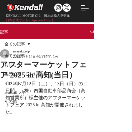
KENDALL MOTOR OIL 日本総輸入発売元
日本公式サイト ( Japanese Only )
記事
全ての記事
iwasakicorp
全ての記事
2025年7月14日
読了時間: 1分
アフターマーケットフェ
お知らせ
ア 2025 in 高知(当日）
製品に関するお知らせ
イベント
2025年7月12日（土）、13日（日）の二
日間、（株）四国自動車部品商会（高
Kendallラボ
知営業所）様主催のアフターマーケッ
その他
トフェア 2025 in 高知が開催されまし
た。